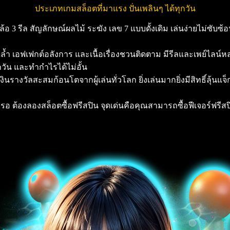
ประเภทเกมสล็อตที่มาแรง ปั่นเพลินๆ ได้ทุกวัน
3 รีล สัญลักษณ์ผลไม้ ระฆัง เลข 7 แบบดั้งเดิม เล่นง่ายไม่ซับซ้อน 
้ำ เอฟเฟกต์อลังการ และเนื้อเรื่องชวนติดตาม มีรีลและเพย์ไลน์หลา
กวัน และทำกำไรได้ไม่อั้น
างวัลสะสมก้อนโตจากผู้เล่นทั่วโลก ยิ่งเล่นมากยิ่งมีสิทธิ์ลุ้นแจ็กพ
อ ต้องลองสล็อตซื้อฟรีสปิน จุดเด่นคือคุณสามารถซื้อฟีเจอร์ฟรีสป