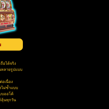
น
ถือได้จริง
ันหลายรูปแบบ
่อเนื่อง
างไม่ซ้ำแบบ
ะบบออโต้
ุ้นทุกวัน