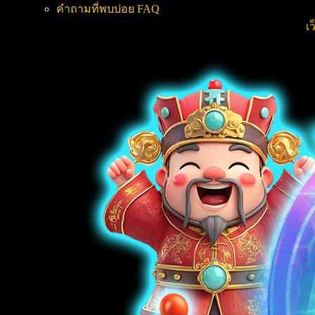
คำถามที่พบบ่อย FAQ
เ