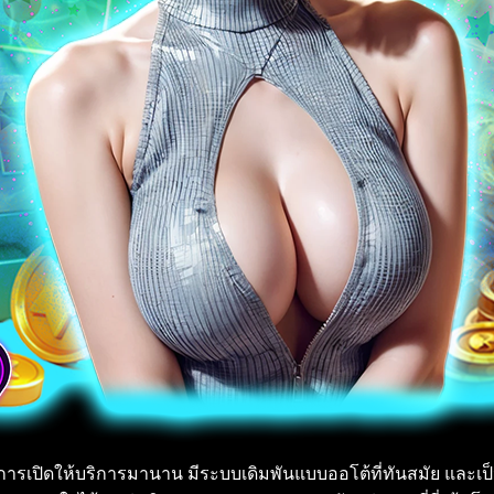
้วยการเปิดให้บริการมานาน มีระบบเดิมพันแบบออโต้ที่ทันสมัย และเป็