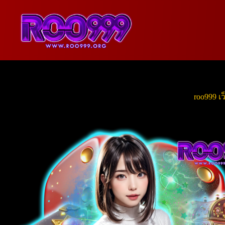
Skip
to
content
roo999 เ