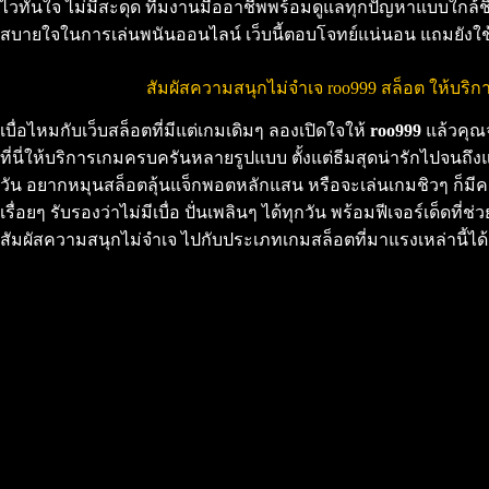
ไวทันใจ ไม่มีสะดุด ทีมงานมืออาชีพพร้อมดูแลทุกปัญหาแบบใกล้ชิด 
สบายใจในการเล่นพนันออนไลน์ เว็บนี้ตอบโจทย์แน่นอน แถมยังใช้งาน
สัมผัสความสนุกไม่จำเจ roo999 สล็อต ให้บร
เบื่อไหมกับเว็บสล็อตที่มีแต่เกมเดิมๆ ลองเปิดใจให้
roo999
แล้วคุณจ
ที่นี่ให้บริการเกมครบครันหลายรูปแบบ ตั้งแต่ธีมสุดน่ารักไปจนถึ
วัน อยากหมุนสล็อตลุ้นแจ็กพอตหลักแสน หรือจะเล่นเกมชิวๆ ก็มีค
เรื่อยๆ รับรองว่าไม่มีเบื่อ ปั่นเพลินๆ ได้ทุกวัน พร้อมฟีเจอร์เด็ดที
สัมผัสความสนุกไม่จำเจ ไปกับประเภทเกมสล็อตที่มาแรงเหล่านี้ได